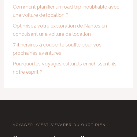
Comment planifier un road trip inoubliable avec
une voiture de location ?
Optimisez votre exploration de Nantes en
conduisant une voiture de location
7 itinéraires à couper le souffle pour vos
prochaines aventures
Pourquoi les voyages culturels enrichissent-ils
notre esprit ?
VOYAGER, C’EST S’ÉVADER DU QUOTIDIEN !